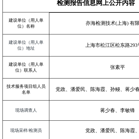
检测报告信息网上公开内容
建设单位（用人单
亦海检测技术
(
上海
)
有
位）名称
建设单位（用人单
上海市松江区松东路
293
位）地址
建设单位（用人单
张素平
位）联系人
技术服务项目组人员
党政、潘爱民、陈海霞、孙鳗、蒋少
名单
蒋少春、李敏锋
现场调查人
党政、潘爱民、陈海霞
现场采样
/
检测员