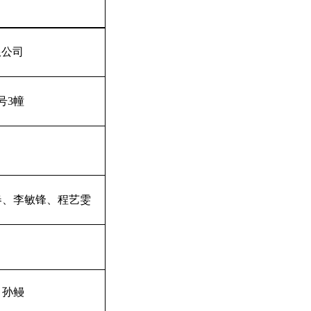
限公司
号
3
幢
春、李敏锋、程艺雯
、孙鳗