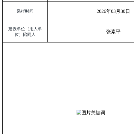
2026
年
03
月
30
日
采样时间
建设单位（用人单
张素平
位）陪同人