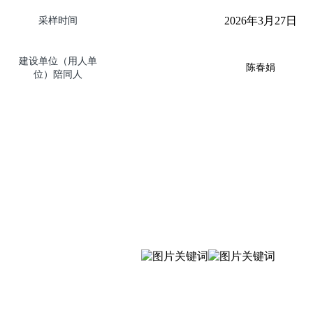
2026
年
3
月
27
日
采样时间
建设单位（用人单
陈春娟
位）陪同人