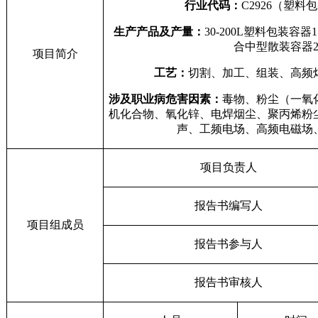
行业代码：
C2926
（塑料包
生产产品及产量：
30-200L
塑料包装容器
1
合中型散装容器
项目简介
工艺：
切割、加工、组装、高频
涉及职业病危害因素：
毒物、粉尘（
一氧
机化合物、氧化锌、电焊烟尘、聚丙烯粉
声、工频电场、高频电磁场
项目负责人
报告书编写人
项目组成员
报告书参与人
报告书审核人