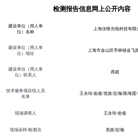
检测报告信息网上公开内容
建设单位（用人单
上海佳唯光电科技有限
位）名称
建设单位（用人单
上海市金山区亭林镇金飞
位）地址
建设单位（用人单
席超
位）联系人
技术服务项目组人员
王永玲
/
俞俊
/
党政
/
彭瀚
/
陈海霞
/
名单
现场调查人
王永玲
/
俞俊
现场
采样
/
检测员
党政
/
彭瀚