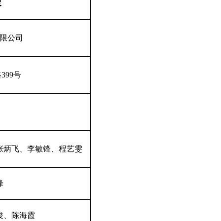
容
限公司
路
399
号
张炳飞、李敏锋、程艺雯
锋
俊、陈海霞