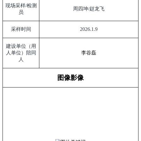
现场采样
/
检测
周四坤
/
赵龙飞
员
采样时间
2026.1.9
建设单位（用
人单位）陪同
李谷磊
人
图像影像