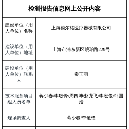
检测报告信息网上公开内容
建设单位（用
上海德尔格医疗器械有限公司
人单位）名称
建设单位（用
上海市浦东新区琥珀路
229
号
人单位）地址
建设单位（用
人单位）联系
秦玉丽
人
技术服务项目
蒋少春
/
李敏锋
/
周四坤
/
赵龙飞
/
李宏俊
/
邹国
组人员名单
浩
现场调查人
蒋少春
/
李敏锋