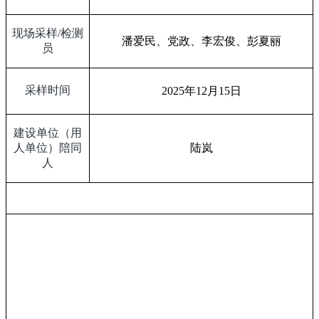
现场采样
/
检测
潘爱民、党政、李宏俊、彭夏丽
员
采样时间
2025
年
12
月
15
日
建设单位（用
人单位）陪同
陆岚
人