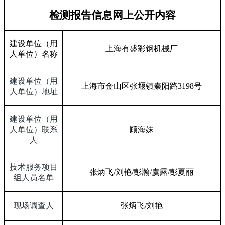
检测报告信息网上公开内容
建设单位（用
上海有盛彩钢机械厂
人单位）名称
建设单位（用
上海市金山区张堰镇秦阳路
3198
号
人单位）地址
建设单位（用
人单位）联系
顾海妹
人
技术服务项目
张炳飞
/
刘艳
/
彭瀚
/
虞露
/
彭夏丽
组人员名单
现场调查人
张炳飞
/
刘艳