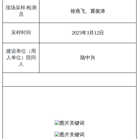
现场采样
/
检测
徐燕飞、冀俊涛
员
采样时间
2025
年
3
月
12
日
建设单位（用
人单位）陪同
陆中兴
人