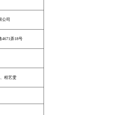
限公司
路
4671
弄
18
号
、程艺雯