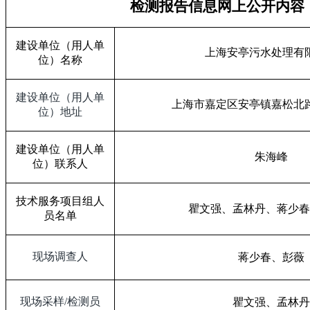
检测报告信息网上公开内容
建设单位（用人单
上海安亭污水处理有
位）名称
建设单位（用人单
上海市嘉定区安亭镇嘉松北
位）地址
建设单位（用人单
朱海峰
位）联系人
技术服务项目组人
瞿文强、孟林丹、蒋少春
员名单
现场调查人
蒋少春、彭薇
现场采样
/
检测员
瞿文强、孟林丹