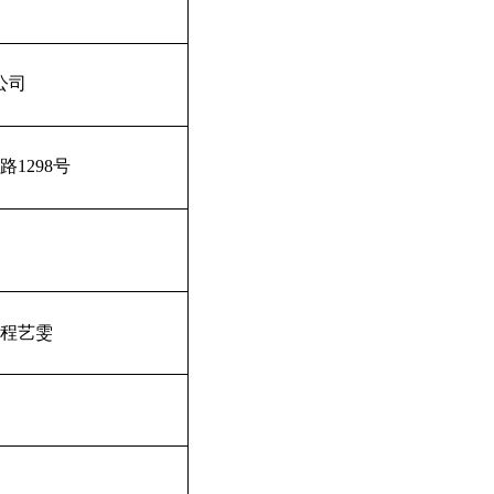
公司
路
1298
号
程艺雯