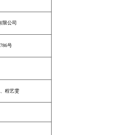
有限公司
786
号
、程艺雯