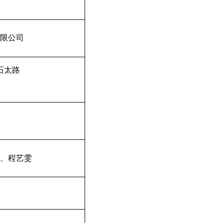
限公司
石太路
、程艺雯