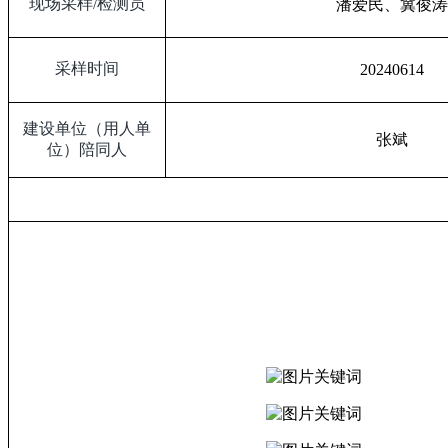
现场采样
/
检测员
潘爱民、冀俊涛
采样时间
20240614
建设单位（用人单
张斌
位）陪同人