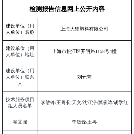
检测报告信息网上公开内容
建设单位（用
上海大望塑料有限公司
人单位）名称
建设单位（用
上海市松江区开明路
1158
号
4
幢
人单位）地址
建设单位（用
人单位）联系
刘元芳
人
技术服务项目
李敏锋
/
王粤
/
陆天文
/
沈江浩
/
冀俊涛
/
胡学红
组人员名单
瞿文强
李敏锋
/
王粤