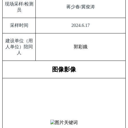
现场采样
/
检测
蒋少春
/
冀俊涛
员
采样时间
2024.6.17
建设单位（用
人单位）陪同
郭彩娥
人
图像影像