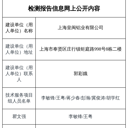
检测报告信息网上公开内容
建设单位（用
上海皇闽铝业有限公司
人单位）名称
建设单位（用
上海市奉贤区庄行镇钜庭路
998
号
8
栋二楼
人单位）地址
建设单位（用
人单位）联系
郭彩娥
人
技术服务项目
李敏锋
/
王粤
/
蒋少春
/
彭瀚
/
冀俊涛
/
胡学红
组人员名单
瞿文强
李敏锋
/
王粤