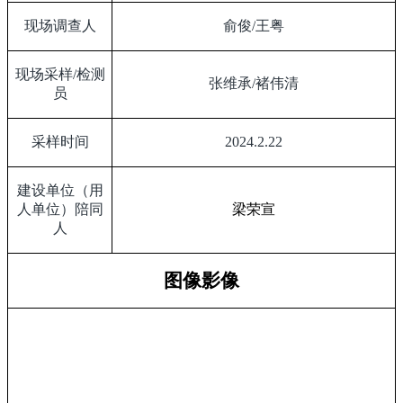
现场调查人
俞俊
/
王粤
现场采样
/
检测
张维承
/
褚伟清
员
采样时间
2024.2.22
建设单位（用
人单位）陪同
梁荣宣
人
图像影像