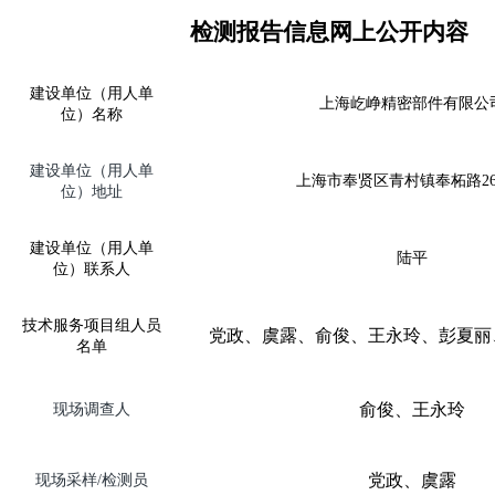
检测报告信息网上公开内容
建设单位（用人单
上海屹峥精密部件有限公
位）名称
建设单位（用人单
上海市奉贤区青村镇奉柘路
2
位）地址
建设单位（用人单
陆平
位）联系人
技术服务项目组人员
党政、虞露、俞俊、王永玲、彭夏丽
名单
俞俊、王永玲
现场调查人
党政、虞露
现场采样
/
检测员