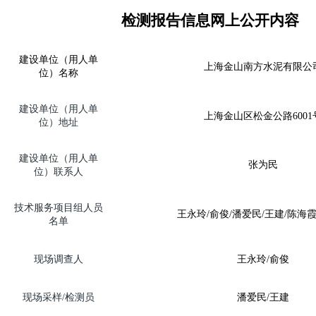
检测报告信息网上公开内容
建设单位（用人单
上海金山南方水泥有限公
位）名称
建设单位（用人单
上海金山区松金公路
6001
位）地址
建设单位（用人单
张为民
位）联系人
技术服务项目组人员
王永玲
/
俞俊
/
潘爱民
/
王建
/
陈海
名单
现场调查人
王永玲
/
俞俊
现场
采样
/
检测员
潘爱民
/
王建