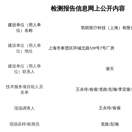
检测报告信息网上公开内容
建设单位（用人单
凯联医疗科技（上海）有限
位）名称
建设单位（用人单
上海市奉贤区环城北路
号
号厂房
539
7
位）地址
建设单位（用人单
谢天
位）联系人
技术服务项目组人员
王永玲
俞俊
/
党政
彭瀚
/
李宏俊
/
/
/
名单
王永玲
俞俊
现场调查人
/
现场
采样
/
检测员
党政
彭瀚
/