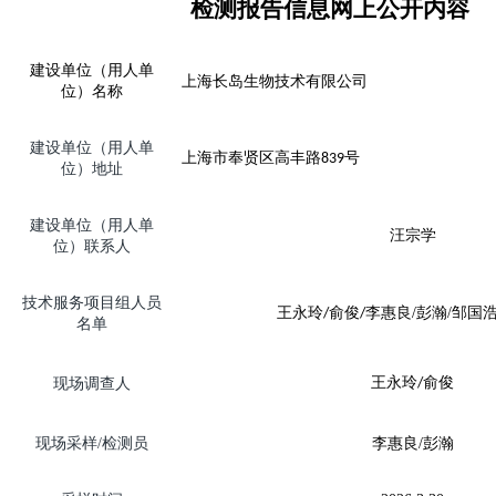
检测报告信息网上公开内容
建设单位（用人单
上海长岛生物技术有限公司
位）名称
建设单位（用人单
号
上海市奉贤区高丰路
839
位）地址
建设单位（用人单
汪宗学
位）联系人
技术服务项目组人员
王永玲
俞俊
李惠良
/
彭瀚
/
邹国
/
/
名单
王永玲
俞俊
现场调查人
/
现场
采样
/
检测员
李惠良
/
彭瀚