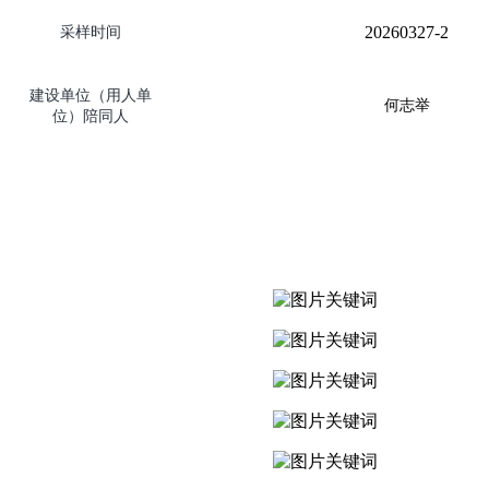
202
60
327-2
采样时间
建设单位（用人单
何志举
位）陪同人