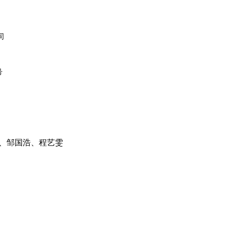
司
号
、邹国浩、程艺雯