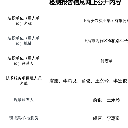
检测报告信息网上公开内容
建设单位（用人单
上海安兴实业集团有限公
位）名称
建设单位（用人单
上海市闵行区双柏路
528
位）地址
建设单位（用人单
何志举
位）联系人
技术服务项目组人员
虞露、李惠良、俞俊
、
王永玲、李宏俊
名单
俞俊
、
王永玲
现场调查人
虞露、李惠良
现场采样
/
检测员