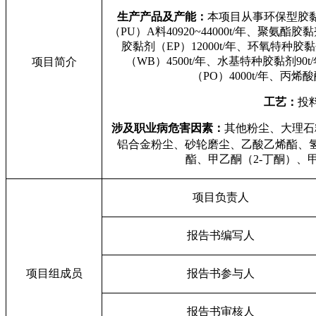
生产产品及产能：
本项目从事环保型胶
（
PU
）
A
料
40920~44000t/
年、聚氨酯胶黏
胶黏剂（
EP
）
12000t/
年、
环氧特种胶黏
（
WB
）
4500t/
年、
水基特种胶黏剂
90t/
项目简介
（
PO
）
4000t/
年、
丙烯酸
工艺：
投
涉及职业病危害因素：
其他粉尘、大理石
铝合金粉尘、砂轮磨尘、乙酸乙烯酯、
酯、甲乙酮（
2-
丁酮）、
项目负责人
报告书编写人
项目组成员
报告书参与人
报告书审核人