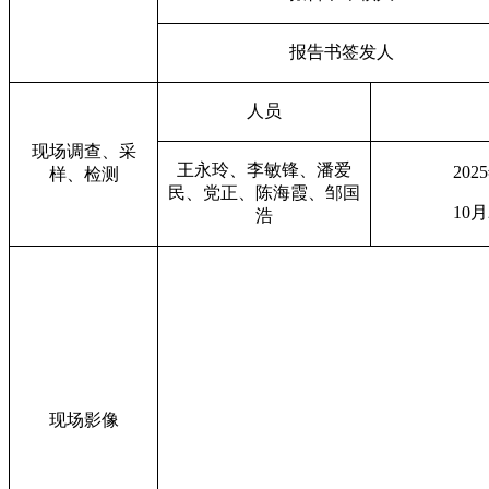
报告书签发人
人员
现场调查、采
王永玲、李敏锋、潘爱
2025
样、检测
民、党正、陈海霞、邹国
10
月
浩
现场影像