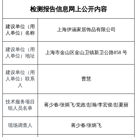
检测报告信息网上公开内容
建设单位（用
上海伊涵家居饰品有限公司
人单位）名称
建设单位（用
上海市金山区金山卫镇新卫公路
858
号
人单位）地址
建设单位（用
人单位）联系
曹慧
人
技术服务项目
蒋少春
/
张炳飞
/
党政
/
彭瀚
/
李宏俊
/
彭夏丽
组人员名单
现场调查人
蒋少春
/
张炳飞