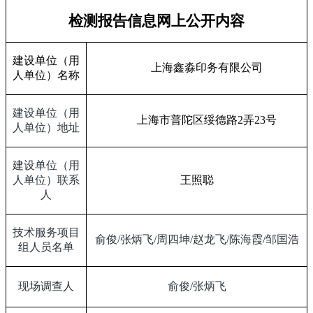
检测报告信息网上公开内容
建设单位（用
上海鑫淼印务有限公司
人单位）名称
建设单位（用
上海市普陀区绥德路
2
弄
23
号
人单位）地址
建设单位（用
人单位）联系
王照聪
人
技术服务项目
俞俊
/
张炳飞
/
周四坤
/
赵龙飞
/
陈海霞
/
邹国浩
组人员名单
现场调查人
俞俊
/
张炳飞