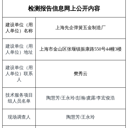
检测报告信息网上公开内容
建设单位（用
上海先企弹簧五金制造厂
人单位）名称
建设单位（用
上海市金山区张堰镇振康路
550
号
44
幢
3
楼
人单位）地址
建设单位（用
人单位）联系
樊秀云
人
技术服务项目
陶慧芳
/
王永玲
/
彭瀚
/
虞露
/
李宏俊浩
组人员名单
现场调查人
陶慧芳
/
王永玲