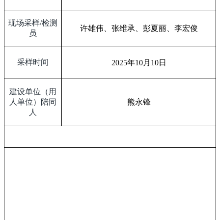
现场采样
/
检测
许雄伟、张维承、彭夏丽、李宏俊
员
采样时间
2025
年
10
月
10
日
建设单位（用
人单位）陪同
熊永锋
人