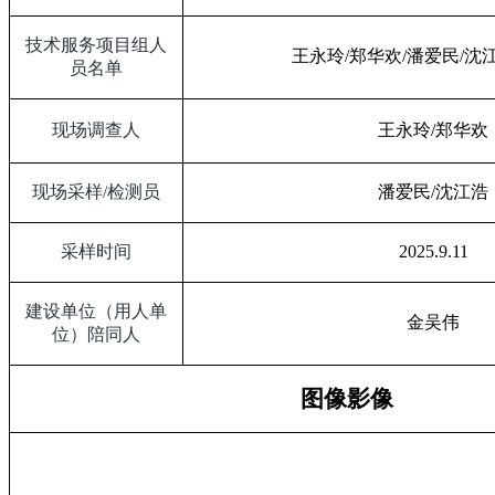
技术服务项目组人
王永玲
/
郑华欢
/
潘爱民
/
沈
员名单
现场调查人
王永玲
/
郑华欢
现场采样
/
检测员
潘爱民
/
沈江浩
采样时间
2025.9.11
建设单位（用人单
金吴伟
位）陪同人
图像影像