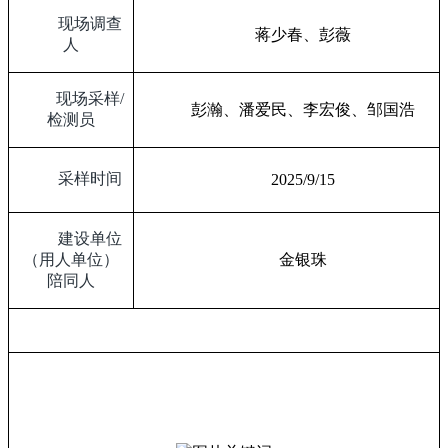
现场调查
蒋少春、彭薇
人
现场采样
/
彭瀚、潘爱民、李宏俊、邹国浩
检测员
采样时间
2025/9/15
建设单位
（用人单位）
金银珠
陪同人