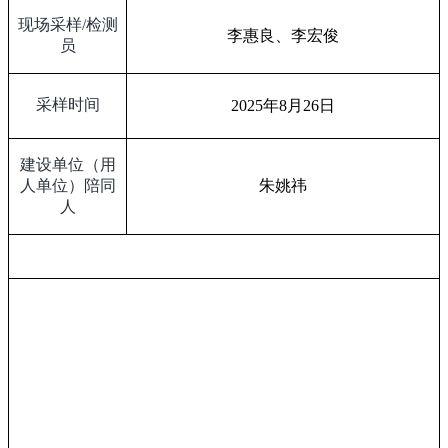
现场采样
/
检测
李惠良、李宏俊
员
采样时间
2025
年
8
月
26
日
建设单位（用
人单位）陪同
朱姚祎
人