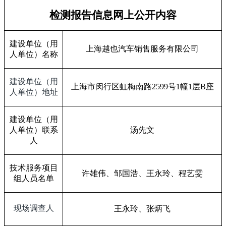
检测报告信息网上公开内容
建设单位（用
上海越也汽车销售服务有限公司
人单位）名称
建设单位（用
上海市闵行区虹梅南路
2599
号
1
幢
1
层
B
座
人单位）地址
建设单位（用
人单位）联系
汤先文
人
技术服务项目
许雄伟、
邹国浩
、
王永玲、
程艺雯
组人员名单
现场调查人
王永玲、张炳飞