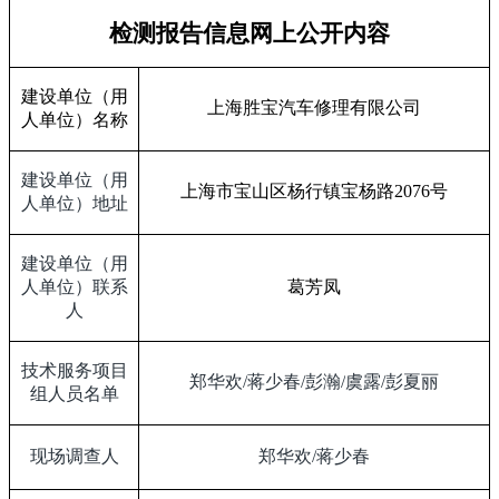
检测报告信息网上公开内容
建设单位（用
上海胜宝汽车修理有限公司
人单位）名称
建设单位（用
上海市宝山区杨行镇宝杨路
2076
号
人单位）地址
建设单位（用
人单位）联系
葛芳凤
人
技术服务项目
郑华欢
/
蒋少春
/
彭瀚
/
虞露
/
彭夏丽
组人员名单
现场调查人
郑华欢
/
蒋少春