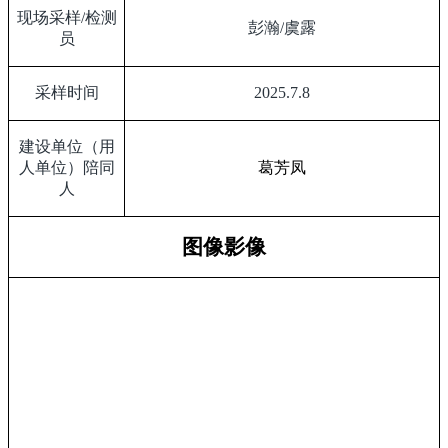
现场采样
/
检测
彭瀚
/
虞露
员
采样时间
2025.7.8
建设单位（用
人单位）陪同
葛芳凤
人
图像影像