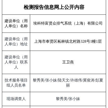
检测报告信息网上公开内容
建设单位（用
埃科特富贤众排气系统（上海）有限公司
人单位）名称
建设单位（用
上海市奉贤区柘林镇北村路
328
号
1
幢
1
层
人单位）地址
建设单位（用
人单位）联系
王卫燕
人
技术服务项目
黎秀美
/
张小妹
/
陆天文
/
许雄伟
/
冀俊涛
/
彭夏
组人员名单
丽
现场调查人
黎秀美
/
张小妹