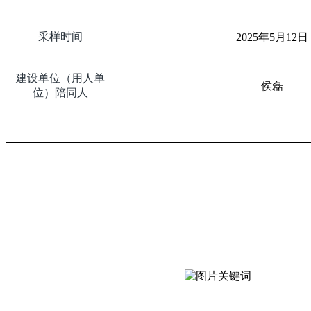
采样时间
2025
年
5
月
12
日
建设单位（用人单
侯磊
位）陪同人