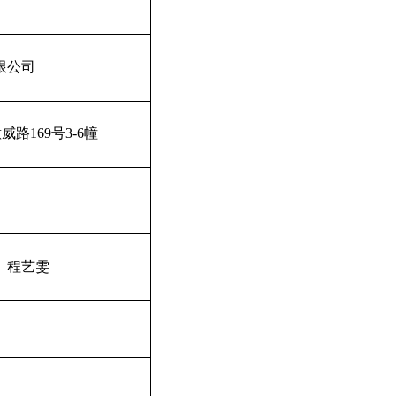
限公司
意威路
169
号
3-6
幢
、程艺雯