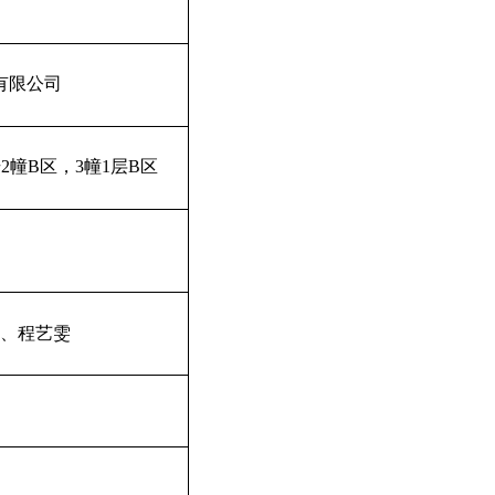
有限公司
号
2
幢
B
区，
3
幢
1
层
B
区
、程艺雯