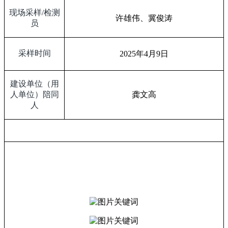
现场采样
/
检测
许雄伟、冀俊涛
员
采样时间
2025
年
4
月
9
日
建设单位（用
人单位）陪同
龚文高
人