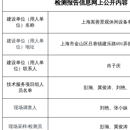
检测报告信息网上公开内容
建设单位（用人单
上海嵩善景观休闲设备
位）名称
建设单位（用人单
上海市金山区吕巷镇建乐路
691
弄
位）地址
建设单位（用人单
肖子庆
位）联系人
技术服务项目组人
彭瀚、冀俊涛、刘艳、
员名单
现场调查人
刘艳、张小妹
现场采样
/
检测员
彭瀚、冀俊涛