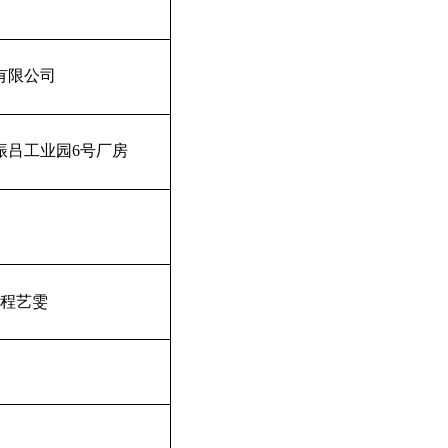
有限公司
振吕工业园
6
号厂房
程艺雯