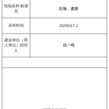
现场采样
/
检测
彭瀚、虞露
员
采样时间
20250317-2
建设单位（用
人单位）陪同
戎一鸣
人