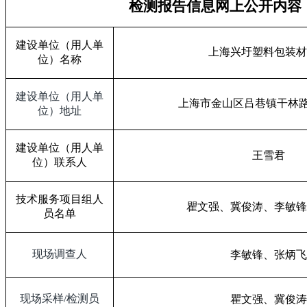
检测报告信息网上公开内容
建设单位（用人单
上海兴圩塑料包装材
位）名称
建设单位（用人单
上海市金山区吕巷镇干林
位）地址
建设单位（用人单
王雪君
位）联系人
技术服务项目组人
瞿文强、
冀俊涛
、
李敏锋
员名单
现场调查人
李敏锋、张炳飞
现场采样
/
检测员
瞿文强、
冀俊涛