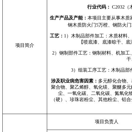
行业代码：
C2032
（
生产产品及产能：
本项目主要从事木质
钢木质防火门
5
万樘、钢防火门
工艺：
1
）木制品部件加工：木质材料
【喷底漆、底漆晾干、底
项目简介
2
）钢制部件工艺：钢制材料、机加工
干
3
）组装工序工艺：木制品部
涉及职业病危害因素：
多元醇化合物、
聚合物、聚乙烯醇、氧化镁、聚醚多元
尘、一氧化碳、二氧化碳、氮氧化
（硬）、珍珠岩粉尘、其他粉尘、铝合
项目负责人