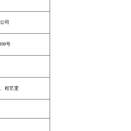
公司
898
号
、程艺雯