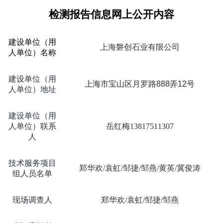
检测报告信息网上公开内容
建设单位（用
上海磐创石业有限公司
人单位）名称
建设单位（用
上海市宝山区月罗路
888
弄
12
号
人单位）地址
建设单位（用
人单位）联系
岳红梅
13817511307
人
技术服务项目
郑华欢
/
袁虹
/
邹捷
/
邹燕
/
黄英
/
冀俊涛
组人员名单
现场调查人
郑华欢
/
袁虹
/
邹捷
/
邹燕