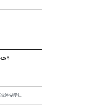
426
号
冀俊涛
/
胡学红