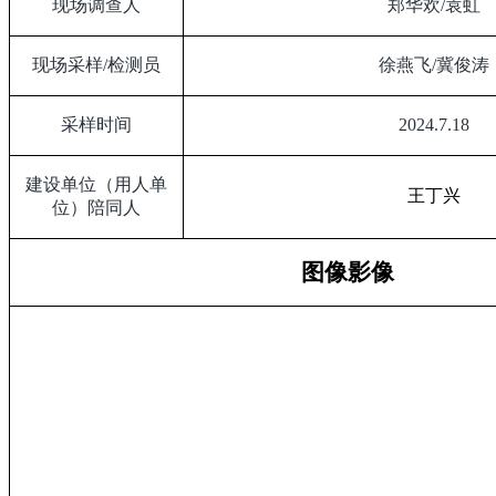
现场调查人
郑华欢
/
袁虹
现场采样
/
检测员
徐燕飞
/
冀俊涛
采样时间
2024.7.18
建设单位（用人单
王丁兴
位）陪同人
图像影像