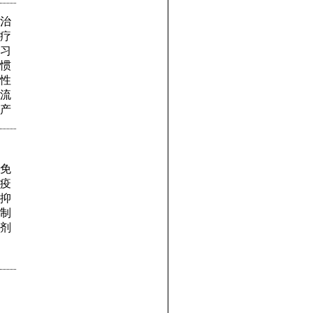
治
疗
习
惯
性
流
产
免
疫
抑
制
剂