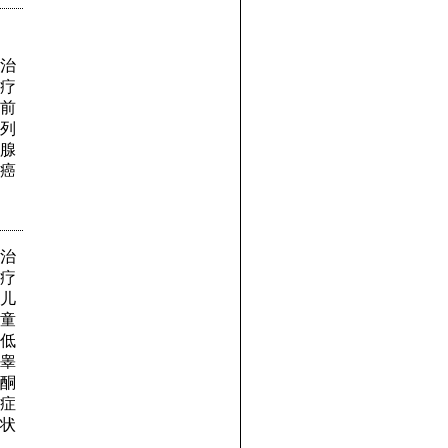
治
疗
前
列
腺
癌
治
疗
儿
童
低
睾
酮
症
状