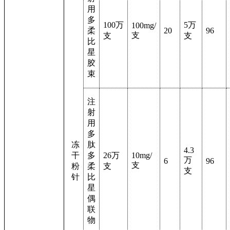
用
多
100
万
5
万
100mg/
柔
20
96
支
支
支
比
星
胶
束
注
射
用
多
冻
肽
4.3
干
多
26
万
10mg/
万
6
96
支
粉
柔
支
支
针
比
星
偶
联
物