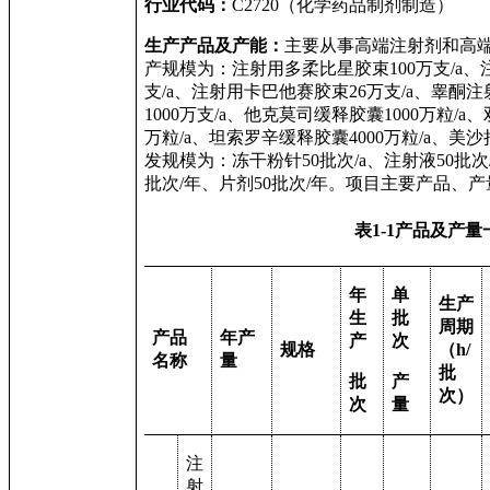
行业代码：
C2720
（化学药品制剂制
造）
生产产品及产能：
主要从事高端注射剂和高
产规模为：注射用多柔比星胶束
100
万支
/a
、
支
/a
、注射用卡巴他赛胶束
26
万支
/a
、睾酮注
1000
万支
/a
、他克莫司缓释胶囊
1000
万粒
/a
、
万粒
/a
、坦索罗辛缓释胶囊
4000
万粒
/a
、美沙
发规模为：冻干粉针
50
批次
/a
、注射液
50
批次
批次
/
年、片剂
50
批次
/
年。
项目主要产品、产
表
1-1
产品及产量
年
单
生产
生
批
周期
产品
年产
产
次
规格
（
h/
名称
量
批
批
产
次）
次
量
注
射