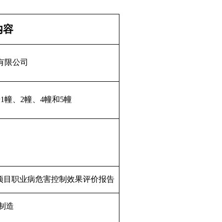
内容
有限公司
号
1
幢、
2
幢、
4
幢和
5
幢
项目职业病危害控制效果评价报告
制造