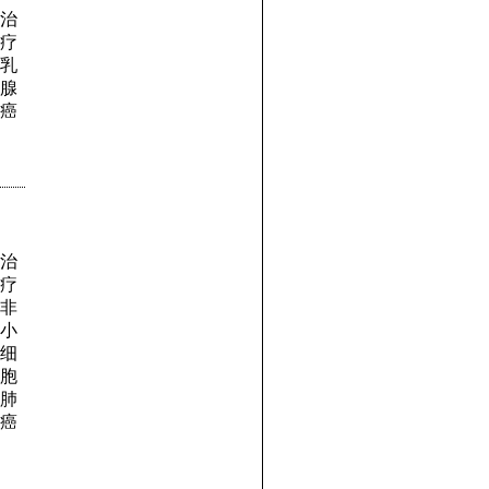
治
疗
乳
腺
癌
治
疗
非
小
细
胞
肺
癌