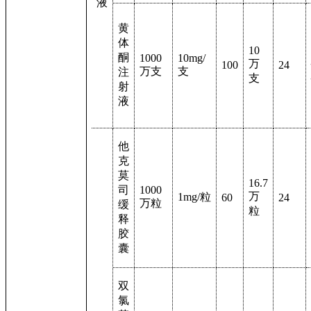
液
黄
体
10
酮
1000
10mg/
万
100
24
万支
支
注
支
射
液
他
克
莫
16.7
司
1000
万
1mg/
粒
60
24
万粒
缓
粒
释
胶
囊
双
氯