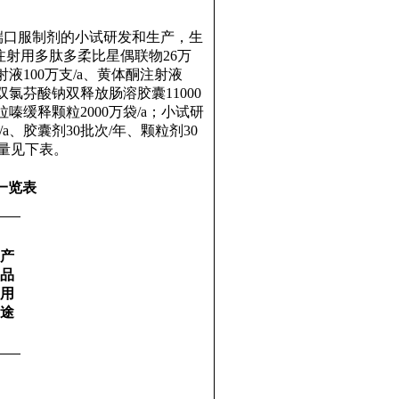
端口服制剂的小试研发和生产，生
注射用多肽多柔比星偶联物
26
万
射液
100
万支
/a
、黄体酮注射液
双氯芬酸钠双释放肠溶胶囊
11000
拉嗪缓释颗粒
2000
万袋
/a
；小试研
/a
、胶囊剂
30
批次
/
年、颗粒剂
30
量见下表。
一览表
产
品
用
途