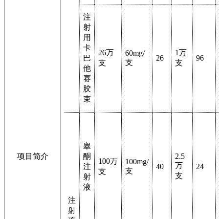
注
射
用
卡
26
万
1
万
60mg/
巴
26
96
支
支
支
他
赛
胶
束
睾
项目简介
酮
2.5
100
万
100mg/
万
注
40
24
支
支
支
射
液
注
射