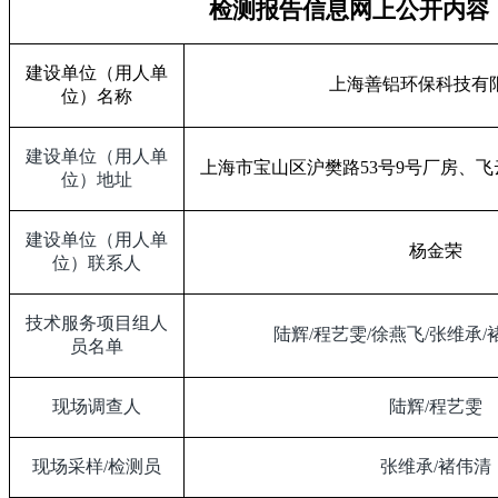
检测报告信息网上公开内容
建设单位（用人单
上海善铝环保科技有
位）名称
建设单位（用人单
上海市宝山区沪樊路
53
号
9
号厂房、飞
位）地址
建设单位（用人单
杨金荣
位）联系人
技术服务项目组人
陆辉
/
程艺雯
/
徐燕飞
/
张维承
/
员名单
现场调查人
陆辉
/
程艺雯
现场采样
/
检测员
张维承
/
褚伟清