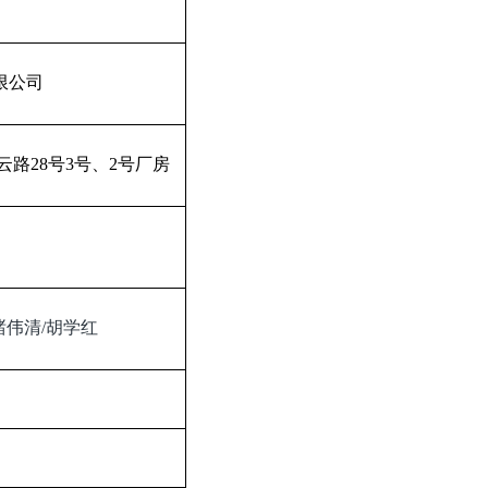
限公司
云路
28
号
3
号、
2
号厂房
褚伟清
/
胡学红