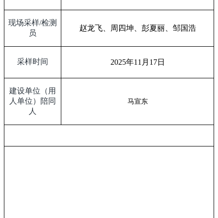
现场采样
/
检测
赵龙飞、周四坤、彭夏丽、邹国浩
员
采样时间
2025
年
11
月
17
日
建设单位（用
人单位）陪同
马宣东
人